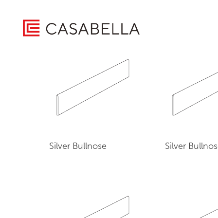
/ Product Available Sizes: / 1"x12"
Home
Showing all 6 results
Silver Bullnose
Silver Bullno