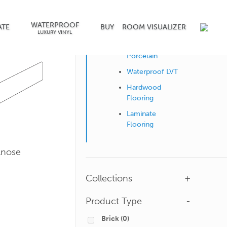
WATERPROOF
Shop by Surface
ATE
BUY
ROOM VISUALIZER
LUXURY VINYL
Ceramic &
Porcelain
Waterproof LVT
Hardwood
Flooring
Laminate
Flooring
lnose
Collections
+
Product Type
-
Brick
(0)