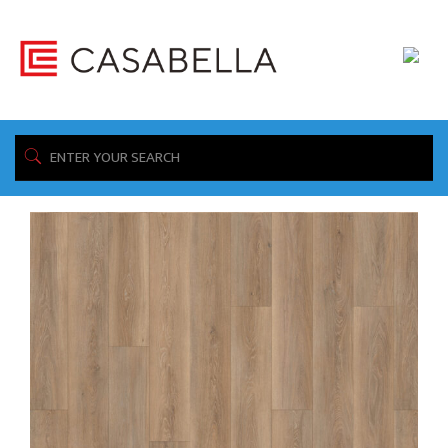
/ Product Spec Sheet / /resources/tec-
Home
documents/specs/VCG_10_Sell_Sheets_All_Surfaces.pdf
Showing all 10 results